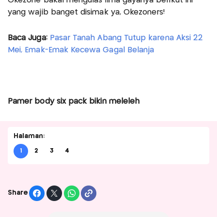
Okezone bakal mengulas lima gayanya berikut ini
yang wajib banget disimak ya, Okezoners!
Baca Juga:
Pasar Tanah Abang Tutup karena Aksi 22
Mei, Emak-Emak Kecewa Gagal Belanja
Pamer body six pack bikin meleleh
Halaman:
1
2
3
4
Share