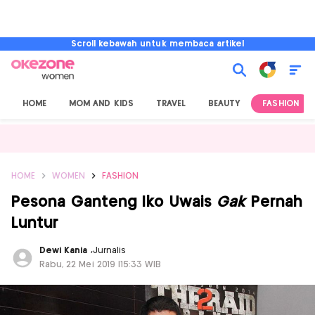
Scroll kebawah untuk membaca artikel
HOME
MOM AND KIDS
TRAVEL
BEAUTY
FASHION
HOME
WOMEN
FASHION
Pesona Ganteng Iko Uwais
Gak
Pernah
Luntur
Dewi Kania
,
Jurnalis
Rabu, 22 Mei 2019 |15:33 WIB