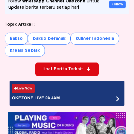
Follow
WhatsApp Channel Okezone
untuk
Follow
update berita terbaru setiap hari
Topik Artikel :
Bakso
bakso beranak
Kuliner Indonesia
Kreasi Seblak
Lihat Berita Terkait
Live Now
OKEZONE LIVE 24 JAM