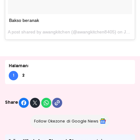
Bakso beranak
A post shared by awangkitchen (@awangkitchen8405) on
Jun 20, 2017 at 1:50pm PDT
Halaman:
1
2
Share
Follow Okezone di Google News