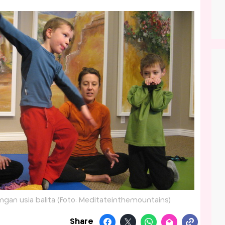
ngan usia balita (Foto: Meditateinthemountains)
Share