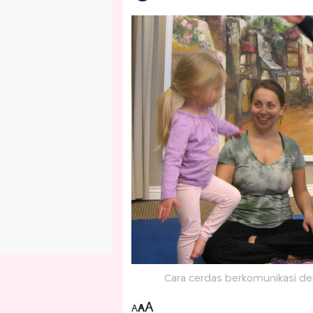
Cara cerdas berkomunikasi de
A
A
A