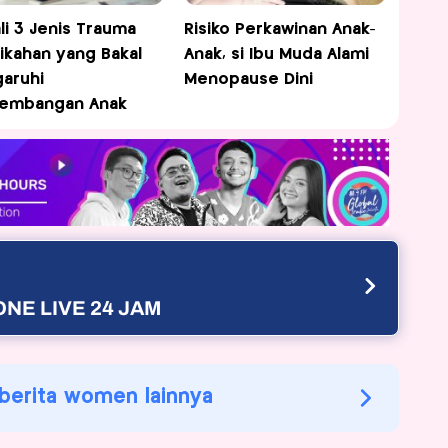
li 3 Jenis Trauma
Risiko Perkawinan Anak-
ikahan yang Bakal
Anak, si Ibu Muda Alami
aruhi
Menopause Dini
kembangan Anak
NE LIVE 24 JAM
 berita women lainnya