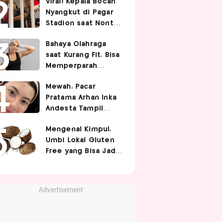
Viral! Kepala Bocah
Nyangkut di Pagar
Stadion saat Nonton
Timnas Indonesia,
Bahaya Olahraga
Endingnya Kocak
saat Kurang Fit, Bisa
Memperparah
Infeksi Sistemik
Mewah, Pacar
Pratama Arhan Inka
Andesta Tampil
Manis nan Stylish
Mengenal Kimpul,
Pakai Bando Rp10
Umbi Lokal Gluten
Juta
Free yang Bisa Jadi
Pengganti Nasi
Advertisement