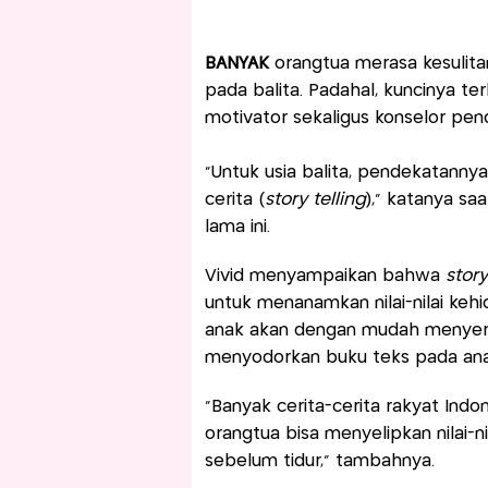
BANYAK
orangtua merasa kesulitan
pada balita. Padahal, kuncinya ter
motivator sekaligus konselor pendi
“Untuk usia balita, pendekatanny
cerita (
story telling
),” katanya sa
lama ini.
Vivid menyampaikan bahwa
story
untuk menanamkan nilai-nilai keh
anak akan dengan mudah menyerap 
menyodorkan buku teks pada ana
“Banyak cerita-cerita rakyat Indo
orangtua bisa menyelipkan nilai-ni
sebelum tidur,” tambahnya.