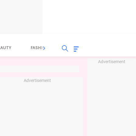
EAUTY
FASHION
FOOD
HEALTH
Advertisement
Advertisement