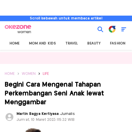
Scroll kebawah untuk membaca artikel
HOME
MOM AND KIDS
TRAVEL
BEAUTY
FASHION
HOME
WOMEN
LIFE
Begini Cara Mengenal Tahapan
Perkembangan Seni Anak lewat
Menggambar
Martin Bagya Kertiyasa
,
Jurnalis
Jum'at, 10 Maret 2023 |15:32 WIB