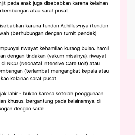
injit pada anak juga disebabkan karena kelainan
erkembangan atau saraf pusat.
t disebabkan karena tendon Achilles-nya (tendon
awah (berhubungan dengan tumit pendek).
mpunyai riwayat kehamilan kurang bulan, hamil
hiran dengan tindakan (vakum misalnya), riwayat
 di NICU (Neonatal Intensive Care Unit) atau
embangan (terlambat mengangkat kepala atau
bkan kelainan saraf pusat.
sejak lahir - bukan karena setelah penggunaan
n khusus, bergantung pada kelainannya, di
ungan dengan saraf.