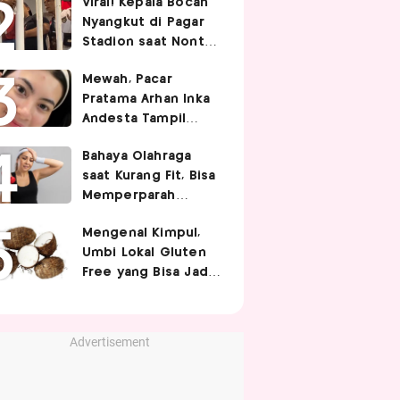
Viral! Kepala Bocah
Nyangkut di Pagar
Stadion saat Nonton
Timnas Indonesia,
Mewah, Pacar
Endingnya Kocak
Pratama Arhan Inka
Andesta Tampil
Manis nan Stylish
Bahaya Olahraga
Pakai Bando Rp10
saat Kurang Fit, Bisa
Juta
Memperparah
Infeksi Sistemik
Mengenal Kimpul,
Umbi Lokal Gluten
Free yang Bisa Jadi
Pengganti Nasi
Advertisement