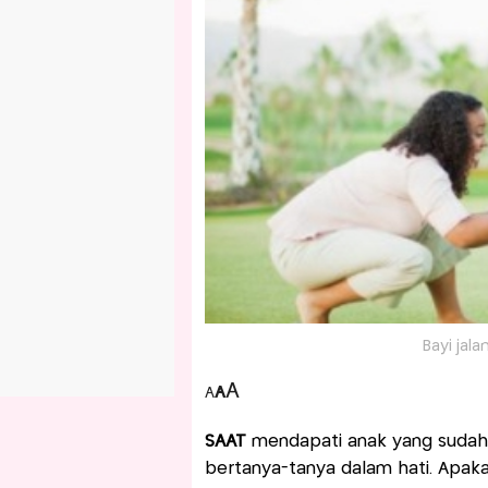
Bayi jala
A
A
A
SAAT
mendapati anak yang sudah bi
bertanya-tanya dalam hati. Apa