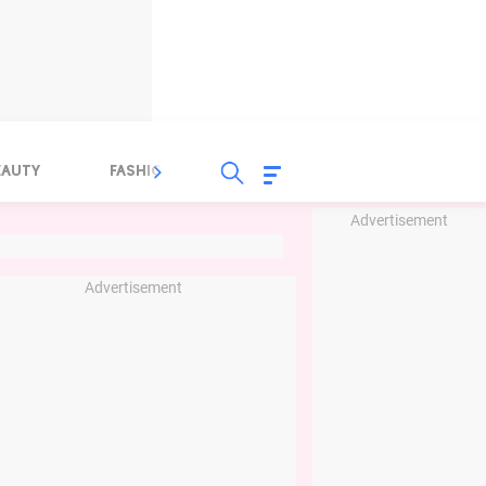
EAUTY
FASHION
FOOD
HEALTH
Advertisement
Advertisement