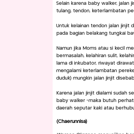
Selain karena baby walker, jalan j
tulang, tendon, keterlambatan p
Untuk kelainan tendon jalan jinji
pada bagian belakang tungkai b
Namun jika Moms atau si kecil me
bermasalah, kelahiran sulit, kela
lama di inkubator, riwayat dirawat
mengalami keterlambatan perek
duduk) mungkin jalan jinjit diseba
Karena jalan jinjit dialami sudah 
baby walker -maka butuh perhatia
daerah seputar kaki atau berhub
(Chaerunnisa)