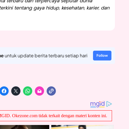
a terbaru dan terpercaya seputar dunia
rkini tentang gaya hidup, kesehatan, karier, dan
ne
untuk update berita terbaru setiap hari
Follow