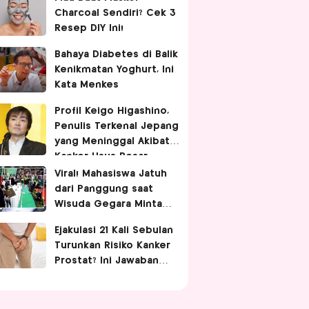
Charcoal Sendiri? Cek 3
Resep DIY Ini!
Bahaya Diabetes di Balik
Kenikmatan Yoghurt, Ini
Kata Menkes
Profil Keigo Higashino,
Penulis Terkenal Jepang
yang Meninggal Akibat
Kanker Usus Besar
Viral! Mahasiswa Jatuh
dari Panggung saat
Wisuda Gegara Minta
Difotoin Rektor,
Ejakulasi 21 Kali Sebulan
Netizen: Malunya
Turunkan Risiko Kanker
Sampai Tua
Prostat? Ini Jawaban
Dokter