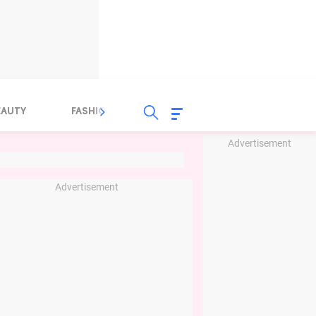
EAUTY
FASHION
FOOD
HEALTH
Advertisement
Advertisement