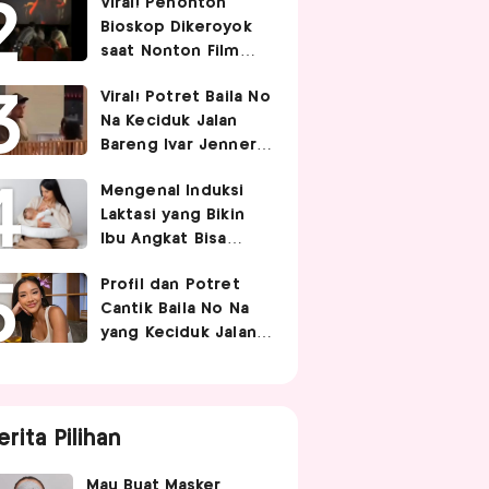
Viral! Penonton
Pasangan
Bioskop Dikeroyok
saat Nonton Film
Spider-Man
Viral! Potret Baila No
Na Keciduk Jalan
Bareng Ivar Jenner,
Pacaran?
Mengenal Induksi
Laktasi yang Bikin
Ibu Angkat Bisa
Menyusui Bayi
Profil dan Potret
Adopsi
Cantik Baila No Na
yang Keciduk Jalan
Bareng Bintang
Timnas Indonesia
Ivar Jenner
erita Pilihan
Mau Buat Masker