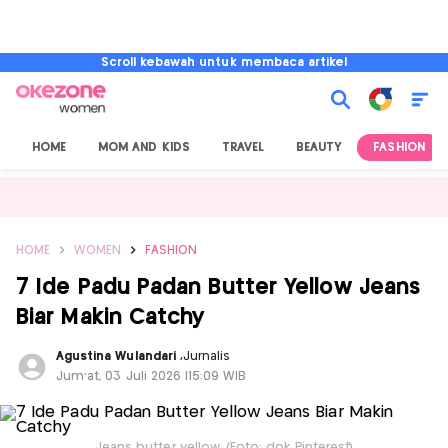
Scroll kebawah untuk membaca artikel
HOME
MOM AND KIDS
TRAVEL
BEAUTY
FASHION
HOME
WOMEN
FASHION
7 Ide Padu Padan Butter Yellow Jeans
Biar Makin Catchy
Agustina Wulandari
,
Jurnalis
Jum'at, 03 Juli 2026 |15:09 WIB
Jeans butter yellow. (Foto: dok Pinterest)