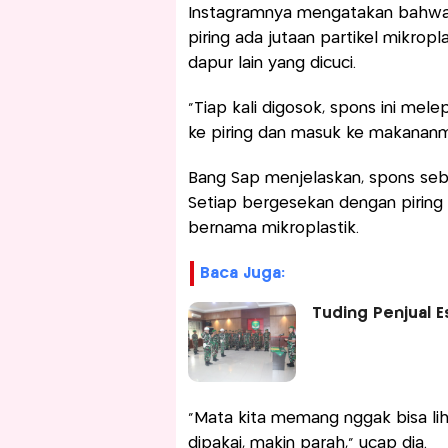
Instagramnya mengatakan bahwa 
piring ada jutaan partikel mikrop
dapur lain yang dicuci.
"Tiap kali digosok, spons ini mele
ke piring dan masuk ke makananmu
Bang Sap menjelaskan, spons sebe
Setiap bergesekan dengan piring 
bernama mikroplastik.
Baca Juga:
Tuding Penjual E
“Mata kita memang nggak bisa lih
dipakai, makin parah,” ucap dia.