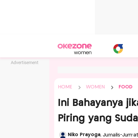
Advertisement
HOME
WOMEN
FOOD
Ini Bahayanya j
Piring yang Sud
Niko Prayoga
, Jurnalis-Jum'a