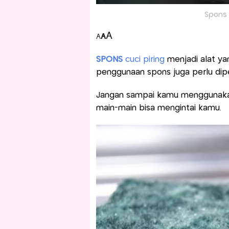
Spons c
A
A
A
SPONS
cuci piring
menjadi alat ya
penggunaan spons juga perlu dipe
Jangan sampai kamu menggunakan 
main-main bisa mengintai kamu.