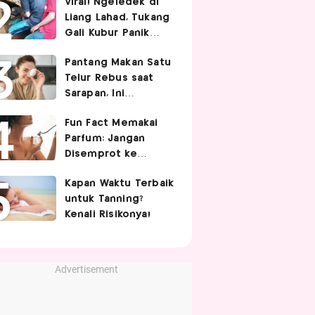
Viral! Ngeledek di
Hubungan Intim
Liang Lahad, Tukang
Gali Kubur Panik
Tertimpa Tanah
Pantang Makan Satu
Telur Rebus saat
Sarapan, Ini
Alasannya Menurut
Fun Fact Memakai
Ahli Gizi!
Parfum: Jangan
Disemprot ke
Rambut hingga
Kapan Waktu Terbaik
Golden Time
untuk Tanning?
Memakainya!
Kenali Risikonya!
Advertisement