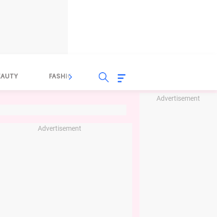
EAUTY
FASHION
FOOD
HEALTH
Advertisement
Advertisement