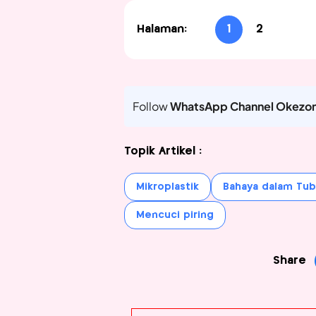
Halaman:
1
2
Follow
WhatsApp Channel Okezo
Topik Artikel :
Mikroplastik
Bahaya dalam Tu
Mencuci piring
Share