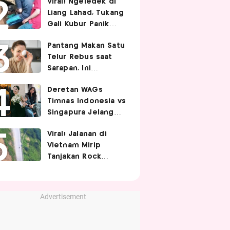
Viral! Ngeledek di
Hubungan Intim
Liang Lahad, Tukang
Gali Kubur Panik
Tertimpa Tanah
Pantang Makan Satu
Telur Rebus saat
Sarapan, Ini
Alasannya Menurut
Deretan WAGs
Ahli Gizi!
Timnas Indonesia vs
Singapura Jelang
Berhadapan di Piala
Viral! Jalanan di
AFF 2026, Siapa
Vietnam Mirip
Paling Curi
Tanjakan Rock
Perhatian?
Bottom SpongeBob,
Berbelok Nyaris 90
Derajat!
Advertisement