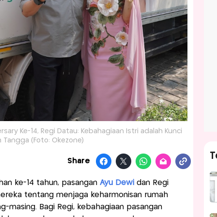
ary Ke-14, Regi Datau: Kebahagiaan Istri adalah Kunci
 Tangga (Foto: Okezone)
T
Share
ahan ke-14 tahun, pasangan
Ayu Dewi
dan Regi
reka tentang menjaga keharmonisan rumah
ng-masing. Bagi Regi, kebahagiaan pasangan