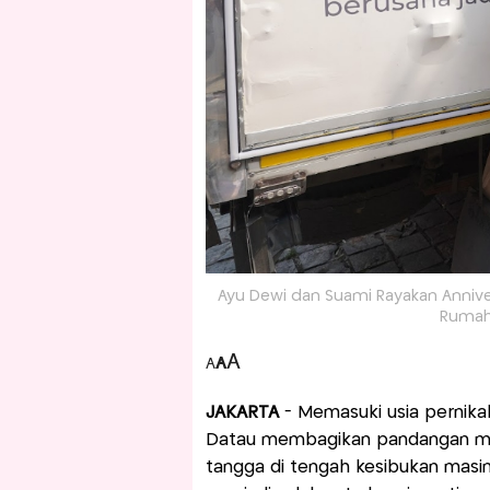
Ayu Dewi dan Suami Rayakan Annivers
Rumah
A
A
A
JAKARTA
- Memasuki usia pernik
Datau membagikan pandangan me
tangga di tengah kesibukan masi