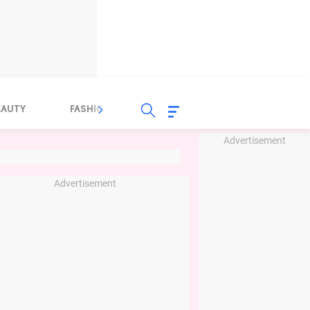
EAUTY
FASHION
FOOD
HEALTH
Advertisement
Advertisement