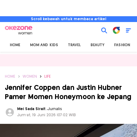
Scroll kebawah untuk membaca artikel
HOME
MOM AND KIDS
TRAVEL
BEAUTY
FASHION
HOME
WOMEN
LIFE
Jennifer Coppen dan Justin Hubner
Pamer Momen Honeymoon ke Jepang
Mei Sada Sirait
,
Jurnalis
Jum'at, 19 Juni 2026 |07:02 WIB