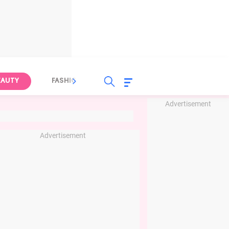
EAUTY
FASHION
FOOD
HEALTH
Advertisement
Advertisement