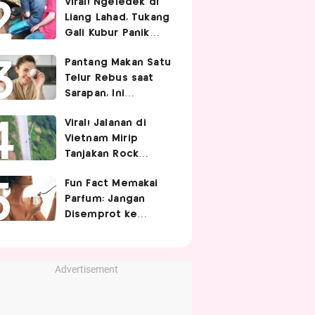
Viral! Ngeledek di
Hubungan Intim
Liang Lahad, Tukang
Gali Kubur Panik
Tertimpa Tanah
Pantang Makan Satu
Telur Rebus saat
Sarapan, Ini
Alasannya Menurut
Viral! Jalanan di
Ahli Gizi!
Vietnam Mirip
Tanjakan Rock
Bottom SpongeBob,
Fun Fact Memakai
Berbelok Nyaris 90
Parfum: Jangan
Derajat!
Disemprot ke
Rambut hingga
Golden Time
Memakainya!
Advertisement