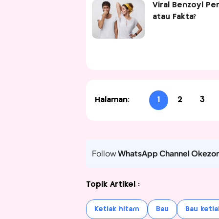
Viral Benzoyl Pe
atau Fakta?
Halaman:
1
2
3
Follow
WhatsApp Channel Okezo
Topik Artikel :
Ketiak hitam
Bau
Bau ketia