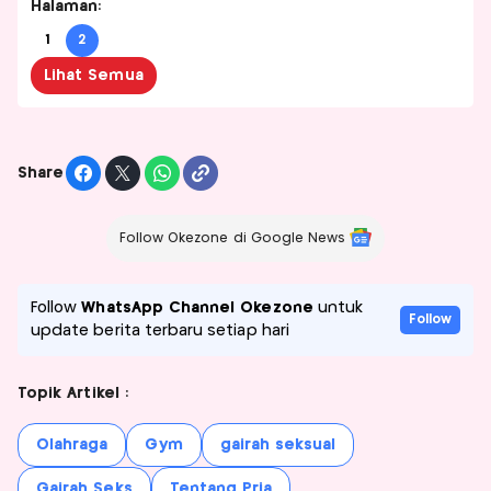
Halaman:
1
2
Lihat Semua
Share
Follow Okezone di Google News
Follow
WhatsApp Channel Okezone
untuk
Follow
update berita terbaru setiap hari
Topik Artikel :
Olahraga
Gym
gairah seksual
Gairah Seks
Tentang Pria