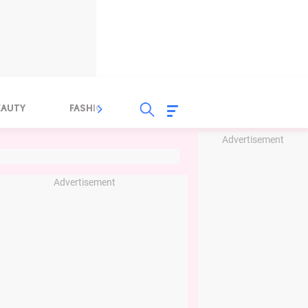
EAUTY
FASHION
FOOD
HEALTH
Advertisement
Advertisement