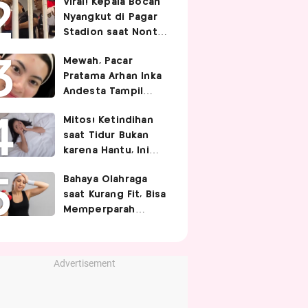
Viral! Kepala Bocah
Nyangkut di Pagar
Stadion saat Nonton
Timnas Indonesia,
Mewah, Pacar
Endingnya Kocak
Pratama Arhan Inka
Andesta Tampil
Manis nan Stylish
Mitos! Ketindihan
Pakai Bando Rp10
saat Tidur Bukan
Juta
karena Hantu, Ini
Penjelasan Ilmiah
Bahaya Olahraga
dari Dokter
saat Kurang Fit, Bisa
Memperparah
Infeksi Sistemik
Advertisement