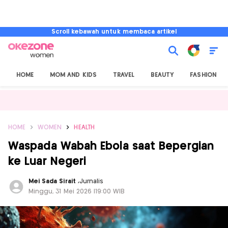
Scroll kebawah untuk membaca artikel
HOME
MOM AND KIDS
TRAVEL
BEAUTY
FASHION
HOME
WOMEN
HEALTH
Waspada Wabah Ebola saat Bepergian
ke Luar Negeri
Mei Sada Sirait
,
Jurnalis
Minggu, 31 Mei 2026 |19:00 WIB