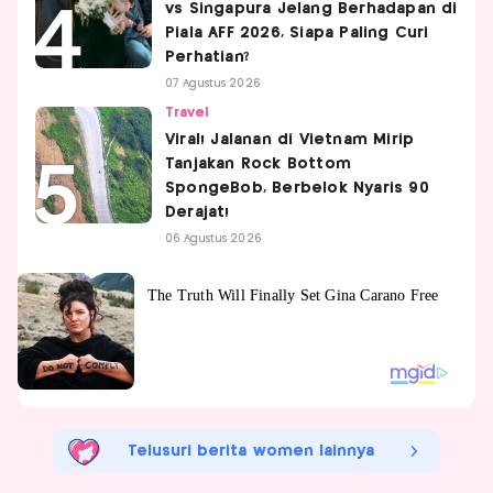
vs Singapura Jelang Berhadapan di
Piala AFF 2026, Siapa Paling Curi
Perhatian?
07 Agustus 2026
Travel
Viral! Jalanan di Vietnam Mirip
Tanjakan Rock Bottom
SpongeBob, Berbelok Nyaris 90
Derajat!
06 Agustus 2026
Telusuri berita women lainnya