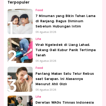
Terpopuler
Food
7 Minuman yang Bikin Tahan Lama
di Ranjang, Bagus Diminum
Sebelum Hubungan Intim
06 Agustus 2026
Life
Viral! Ngeledek di Liang Lahad,
Tukang Gali Kubur Panik Tertimpa
Tanah
06 Agustus 2026
Food
Pantang Makan Satu Telur Rebus
saat Sarapan, Ini Alasannya
Menurut Ahli Gizi!
06 Agustus 2026
Life
Deretan WAGs Timnas Indonesia