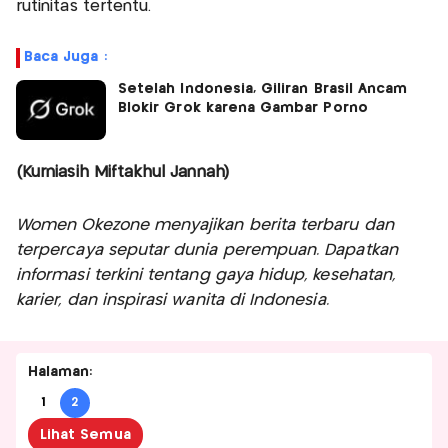
rutinitas tertentu.
Baca Juga :
Setelah Indonesia, Giliran Brasil Ancam
Blokir Grok karena Gambar Porno
(Kurniasih Miftakhul Jannah)
Women Okezone menyajikan berita terbaru dan
terpercaya seputar dunia perempuan. Dapatkan
informasi terkini tentang gaya hidup, kesehatan,
karier, dan inspirasi wanita di Indonesia.
Halaman:
1
2
Lihat Semua