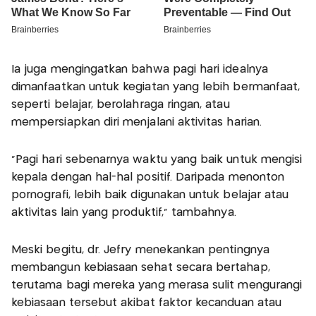
Ia juga mengingatkan bahwa pagi hari idealnya
dimanfaatkan untuk kegiatan yang lebih bermanfaat,
seperti belajar, berolahraga ringan, atau
mempersiapkan diri menjalani aktivitas harian.
“Pagi hari sebenarnya waktu yang baik untuk mengisi
kepala dengan hal-hal positif. Daripada menonton
pornografi, lebih baik digunakan untuk belajar atau
aktivitas lain yang produktif,” tambahnya.
Meski begitu, dr. Jefry menekankan pentingnya
membangun kebiasaan sehat secara bertahap,
terutama bagi mereka yang merasa sulit mengurangi
kebiasaan tersebut akibat faktor kecanduan atau