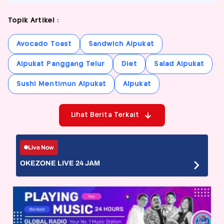
Topik Artikel :
Avocado Toast
Sandwich Alpukat
Alpukat Panggang Telur
Diet
Salad Alpukat
Sushi Mentimun Alpukat
Alpukat
Lihat Berita Terkait
Live Now
OKEZONE LIVE 24 JAM