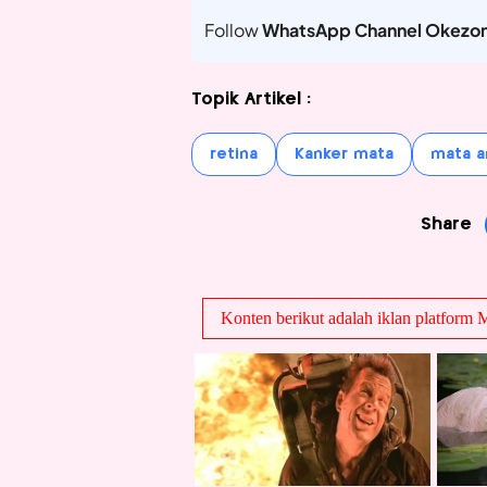
Follow
WhatsApp Channel Okezo
Topik Artikel :
retina
Kanker mata
mata a
Share