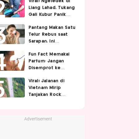
Viral! Ngeledek di
Hubungan Intim
Liang Lahad, Tukang
Gali Kubur Panik
Tertimpa Tanah
Pantang Makan Satu
Telur Rebus saat
Sarapan, Ini
Alasannya Menurut
Fun Fact Memakai
Ahli Gizi!
Parfum: Jangan
Disemprot ke
Rambut hingga
Viral! Jalanan di
Golden Time
Vietnam Mirip
Memakainya!
Tanjakan Rock
Bottom SpongeBob,
Berbelok Nyaris 90
Derajat!
Advertisement