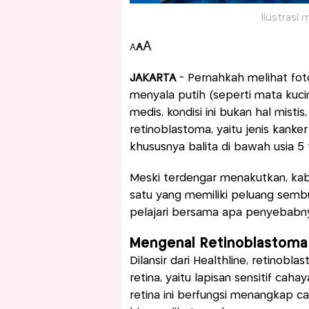
Ilustrasi 
A
A
A
JAKARTA
- Pernahkah melihat foto
menyala putih (seperti mata kuci
medis, kondisi ini bukan hal misti
retinoblastoma, yaitu jenis kank
khususnya balita di bawah usia 5 
Meski terdengar menakutkan, kaba
satu yang memiliki peluang sembuh 
pelajari bersama apa penyebabn
Mengenal Retinoblastoma
Dilansir dari Healthline, retinob
retina, yaitu lapisan sensitif cah
retina ini berfungsi menangkap ca