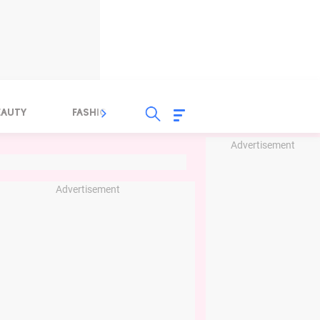
EAUTY
FASHION
FOOD
HEALTH
Advertisement
Advertisement