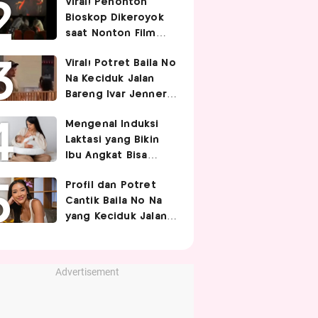
Viral! Penonton
Pasangan
Bioskop Dikeroyok
saat Nonton Film
Spider-Man
Viral! Potret Baila No
Na Keciduk Jalan
Bareng Ivar Jenner,
Pacaran?
Mengenal Induksi
Laktasi yang Bikin
Ibu Angkat Bisa
Menyusui Bayi
Profil dan Potret
Adopsi
Cantik Baila No Na
yang Keciduk Jalan
Bareng Bintang
Timnas Indonesia
Ivar Jenner
Advertisement