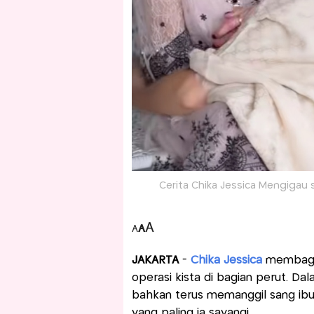
Cerita Chika Jessica Mengigau 
A
A
A
JAKARTA
-
Chika Jessica
membagik
operasi kista di bagian perut. Dal
bahkan terus memanggil sang ibu
yang paling ia sayangi.