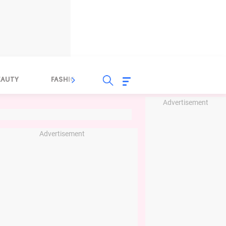
EAUTY
FASHION
FOOD
HEALTH
Advertisement
Advertisement