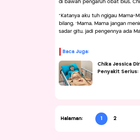
di bawah pengaruh obat bius, Ch
“Katanya aku tuh ngigau Mama-M
bilang, ‘Mama, Mama jangan meni
sadar gitu, jadi pengennya ada Ma
Baca Juga:
Chika Jessica D
Penyakit Serius
Halaman:
1
2