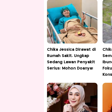
Chika Jessica Dirawat di
Chik
Rumah Sakit, Ungkap
Sema
Sedang Lawan Penyakit
Ibun
Serius: Mohon Doanya!
Foku
Kons