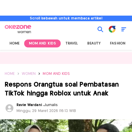
Scroll kebawah untuk membaca artikel
HOME
MOM AND KIDS
TRAVEL
BEAUTY
FASHION
HOME
WOMEN
MOM AND KIDS
Respons Orangtua soal Pembatasan
TikTok hingga Roblox untuk Anak
Ravie Wardani
,
Jurnalis
Minggu, 29 Maret 2026 |16:13 WIB