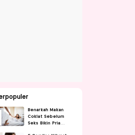
erpopuler
Benarkah Makan
Coklat Sebelum
Seks Bikin Pria
Ganas di Ranjang?