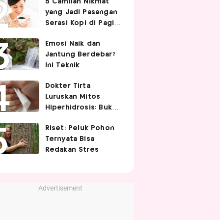
5 Camilan Nikmat
Cek 5 Faktanya
yang Jadi Pasangan
Serasi Kopi di Pagi
Hari
Emosi Naik dan
Jantung Berdebar?
Ini Teknik
Pernapasan yang
Dokter Tirta
Bisa Bantu Tubuh
Luruskan Mitos
Lebih Tenang
Hiperhidrosis: Bukan
Tanda Lemah
Riset: Peluk Pohon
Jantung, tapi Saraf
Ternyata Bisa
Simpatis Berlebihan
Redakan Stres
Advertisement