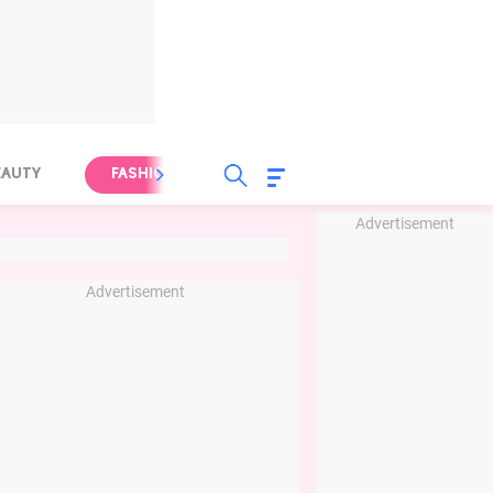
EAUTY
FASHION
FOOD
HEALTH
Advertisement
Advertisement