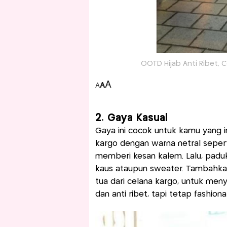
OOTD Hijab Anti Ribet, C
A
A
A
2. Gaya Kasual
Gaya ini cocok untuk kamu yang ing
kargo dengan warna netral sepert
memberi kesan kalem. Lalu, paduk
kaus ataupun sweater. Tambahkan
tua dari celana kargo, untuk me
dan anti ribet, tapi tetap fashiona