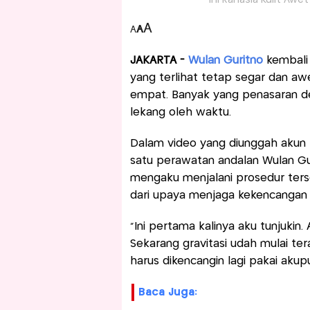
Ini Rahasia Kulit Aw
A
A
A
JAKARTA -
Wulan Guritno
kembali 
yang terlihat tetap segar dan a
empat. Banyak yang penasaran de
lekang oleh waktu.
Dalam video yang diunggah akun 
satu perawatan andalan Wulan Guri
mengaku menjalani prosedur terse
dari upaya menjaga kekencangan k
“Ini pertama kalinya aku tunjukin
Sekarang gravitasi udah mulai tera
harus dikencangin lagi pakai akup
Baca Juga: