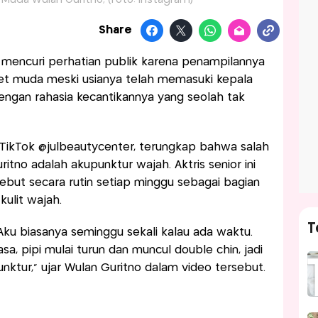
et Muda Wulan Guritno, (Foto: Instagram)
Share
mencuri perhatian publik karena penampilannya
wet muda meski usianya telah memasuki kepala
ngan rahasia kecantikannya yang seolah tak
TikTok @julbeautycenter, terungkap bahwa salah
tno adalah akupunktur wajah. Aktris senior ini
but secara rutin setiap minggu sebagai bagian
ulit wajah.
T
. Aku biasanya seminggu sekali kalau ada waktu.
sa, pipi mulai turun dan muncul double chin, jadi
unktur,” ujar Wulan Guritno dalam video tersebut.