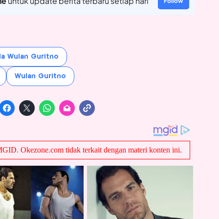
ne
untuk update berita terbaru setiap hari
Follow
la Wulan Guritno
Wulan Guritno