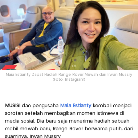
Maia Estianty Dapat Hadiah Range Rover Mewah dari Irwan Mussry
(Foto: Instagram)
MUSISI
dan pengusaha
Maia Estianty
kembali menjadi
sorotan setelah membagikan momen istimewa di
media sosial. Dia baru saja menerima hadiah sebuah
mobil mewah baru, Range Rover berwarna putih, dari
suaminya, Irwan Mussry.