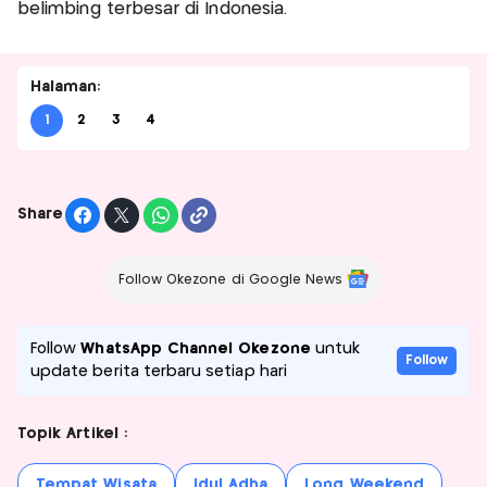
belimbing terbesar di Indonesia.
Halaman:
1
2
3
4
Share
Follow Okezone di Google News
Follow
WhatsApp Channel Okezone
untuk
Follow
update berita terbaru setiap hari
Topik Artikel :
Tempat Wisata
Idul Adha
Long Weekend