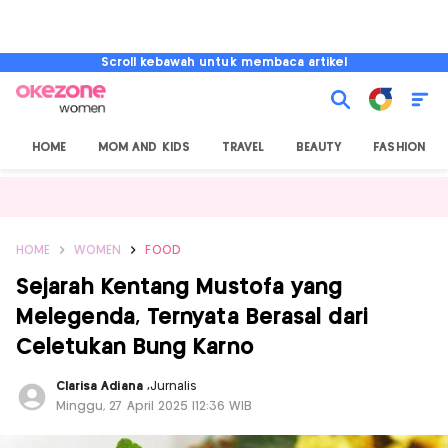
Scroll kebawah untuk membaca artikel
HOME
MOM AND KIDS
TRAVEL
BEAUTY
FASHION
HOME
WOMEN
FOOD
Sejarah Kentang Mustofa yang
Melegenda, Ternyata Berasal dari
Celetukan Bung Karno
Clarisa Adiana
,
Jurnalis
Minggu, 27 April 2025 |12:36 WIB