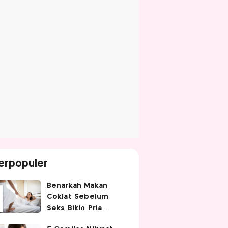
erpopuler
Benarkah Makan
Coklat Sebelum
Seks Bikin Pria
Ganas di Ranjang?