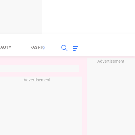
EAUTY
FASHION
FOOD
HEALTH
Advertisement
Advertisement