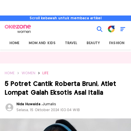
Scroll kebawah untuk membaca artikel
HOME
MOM AND KIDS
TRAVEL
BEAUTY
FASHION
HOME
WOMEN
LIFE
5 Potret Cantik Roberta Bruni, Atlet
Lompat Galah Eksotis Asal Italia
Nida Huwaida
,
Jurnalis
Selasa, 15 Oktober 2024 |03:04 WIB