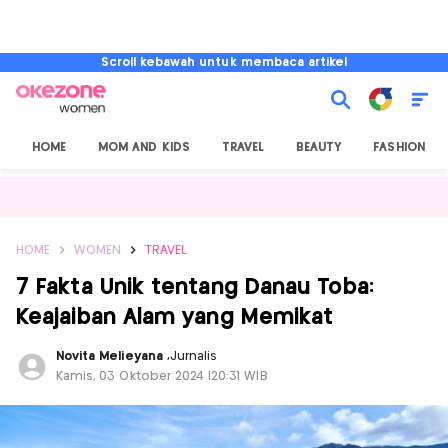
Scroll kebawah untuk membaca artikel
HOME
MOM AND KIDS
TRAVEL
BEAUTY
FASHION
HOME
WOMEN
TRAVEL
7 Fakta Unik tentang Danau Toba:
Keajaiban Alam yang Memikat
Novita Melieyana
,
Jurnalis
Kamis, 03 Oktober 2024 |20:31 WIB