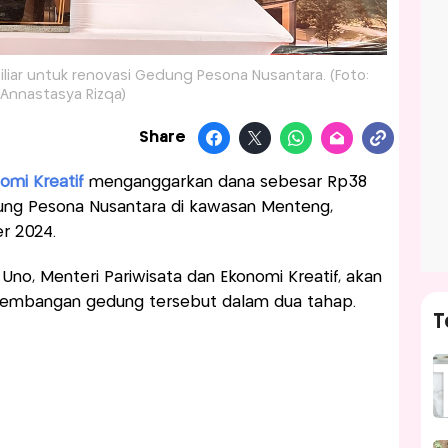
iar untuk renovasi Gedung Pesona Nusantara. (Foto:
Annastasya Rizqa)
Share
omi Kreatif
menganggarkan dana sebesar Rp38
dung Pesona Nusantara di kawasan Menteng,
er 2024.
Uno, Menteri Pariwisata dan Ekonomi Kreatif, akan
gembangan gedung tersebut dalam dua tahap.
T