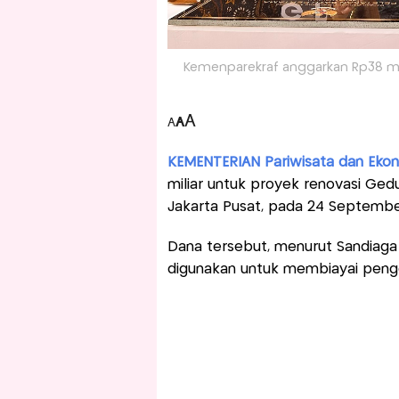
Kemenparekraf anggarkan Rp38 mil
A
A
A
KEMENTERIAN Pariwisata dan Ekon
miliar untuk proyek renovasi Ge
Jakarta Pusat, pada 24 Septemb
Dana tersebut, menurut Sandiaga 
digunakan untuk membiayai pen