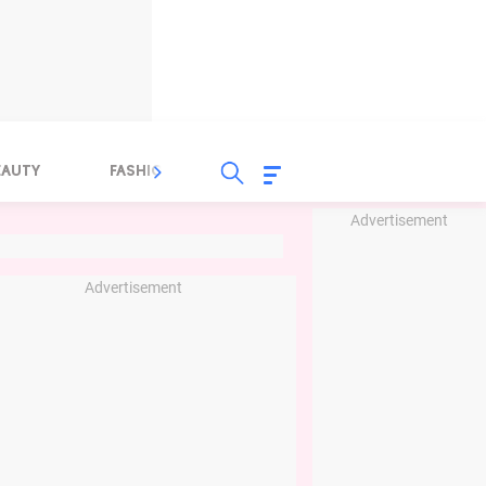
EAUTY
FASHION
FOOD
HEALTH
Advertisement
Advertisement