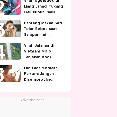
Viral! Ngeledek di
Hubungan Intim
Liang Lahad, Tukang
Gali Kubur Panik
Tertimpa Tanah
Pantang Makan Satu
Telur Rebus saat
Sarapan, Ini
Alasannya Menurut
Viral! Jalanan di
Ahli Gizi!
Vietnam Mirip
Tanjakan Rock
Bottom SpongeBob,
Fun Fact Memakai
Berbelok Nyaris 90
Parfum: Jangan
Derajat!
Disemprot ke
Rambut hingga
Golden Time
Memakainya!
Advertisement