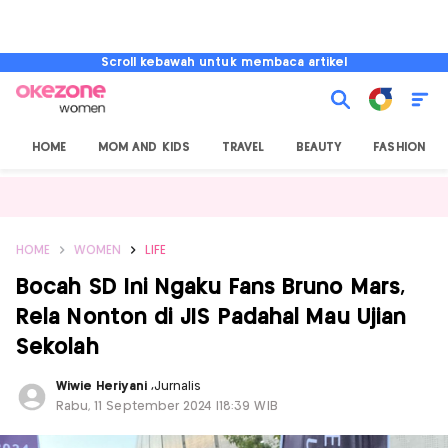
Scroll kebawah untuk membaca artikel
HOME
MOM AND KIDS
TRAVEL
BEAUTY
FASHION
HOME
WOMEN
LIFE
Bocah SD Ini Ngaku Fans Bruno Mars,
Rela Nonton di JIS Padahal Mau Ujian
Sekolah
Wiwie Heriyani
,
Jurnalis
Rabu, 11 September 2024 |18:39 WIB