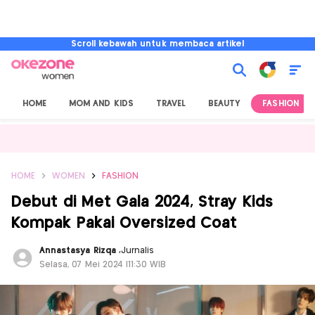
Scroll kebawah untuk membaca artikel
HOME
MOM AND KIDS
TRAVEL
BEAUTY
FASHION
HOME
WOMEN
FASHION
Debut di Met Gala 2024, Stray Kids
Kompak Pakai Oversized Coat
Annastasya Rizqa
,
Jurnalis
Selasa, 07 Mei 2024 |11:30 WIB