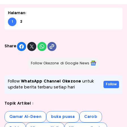
Halaman:
1
2
Share
Follow Okezone di Google News
Follow
WhatsApp Channel Okezone
untuk
Follow
update berita terbaru setiap hari
Topik Artikel :
Qamar Al-Deen
buka puasa
Carob