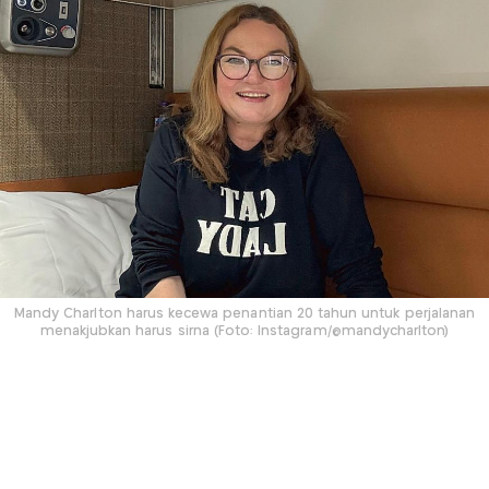
Mandy Charlton harus kecewa penantian 20 tahun untuk perjalanan
menakjubkan harus sirna (Foto: Instagram/@mandycharlton)