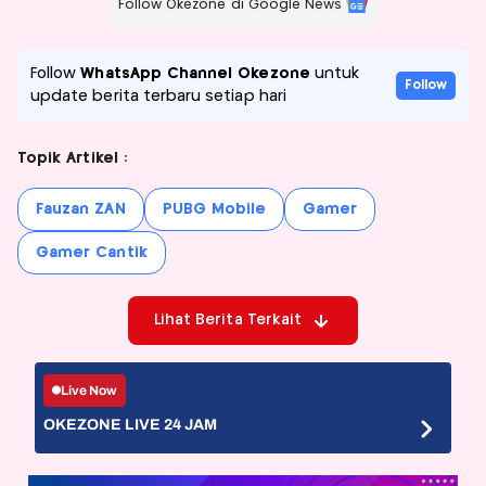
Follow Okezone di Google News
Follow
WhatsApp Channel Okezone
untuk
Follow
update berita terbaru setiap hari
Topik Artikel :
Fauzan ZAN
PUBG Mobile
Gamer
Gamer Cantik
Lihat Berita Terkait
Live Now
OKEZONE LIVE 24 JAM