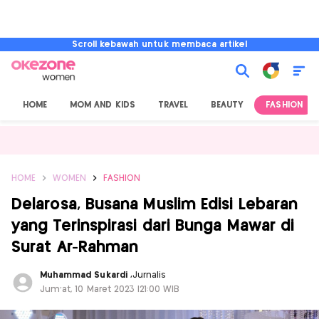
Scroll kebawah untuk membaca artikel
HOME
MOM AND KIDS
TRAVEL
BEAUTY
FASHION
HOME
WOMEN
FASHION
Delarosa, Busana Muslim Edisi Lebaran
yang Terinspirasi dari Bunga Mawar di
Surat Ar-Rahman
Muhammad Sukardi
,
Jurnalis
Jum'at, 10 Maret 2023 |21:00 WIB