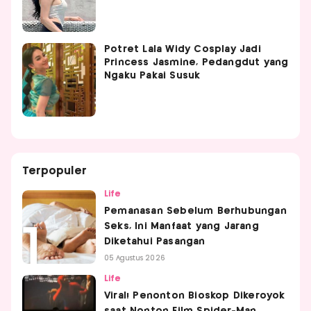
Potret Lala Widy Cosplay Jadi
Princess Jasmine, Pedangdut yang
Ngaku Pakai Susuk
Terpopuler
Life
Pemanasan Sebelum Berhubungan
Seks, Ini Manfaat yang Jarang
Diketahui Pasangan
05 Agustus 2026
Life
Viral! Penonton Bioskop Dikeroyok
saat Nonton Film Spider-Man