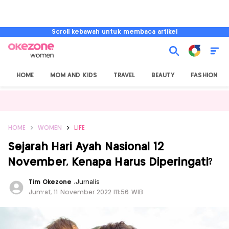
Scroll kebawah untuk membaca artikel
HOME
MOM AND KIDS
TRAVEL
BEAUTY
FASHION
HOME
WOMEN
LIFE
Sejarah Hari Ayah Nasional 12
November, Kenapa Harus Diperingati?
Tim Okezone
,
Jurnalis
Jum'at, 11 November 2022 |11:56 WIB