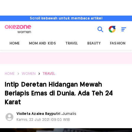
Scroll kebawah untuk membaca artikel
HOME
MOM AND KIDS
TRAVEL
BEAUTY
FASHION
HOME
WOMEN
TRAVEL
Intip Deretan Hidangan Mewah
Berlapis Emas di Dunia, Ada Teh 24
Karat
Violleta Azalea Rayputri
,
Jurnalis
Kamis, 22 Juli 2021 |09:03 WIB