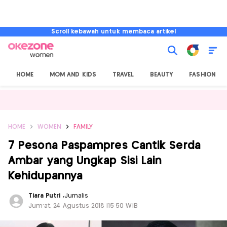
Scroll kebawah untuk membaca artikel
HOME
MOM AND KIDS
TRAVEL
BEAUTY
FASHION
HOME
WOMEN
FAMILY
7 Pesona Paspampres Cantik Serda
Ambar yang Ungkap Sisi Lain
Kehidupannya
Tiara Putri
,
Jurnalis
Jum'at, 24 Agustus 2018 |15:50 WIB