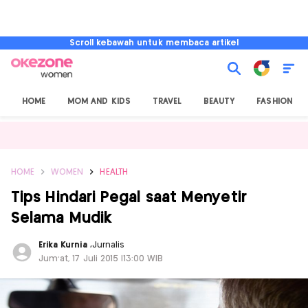
Scroll kebawah untuk membaca artikel
HOME
MOM AND KIDS
TRAVEL
BEAUTY
FASHION
HOME
WOMEN
HEALTH
Tips Hindari Pegal saat Menyetir
Selama Mudik
Erika Kurnia
,
Jurnalis
Jum'at, 17 Juli 2015 |13:00 WIB