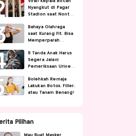
Viral! Kepala Bocah
Nyangkut di Pagar
Stadion saat Nonton
Timnas Indonesia,
Bahaya Olahraga
Endingnya Kocak
saat Kurang Fit, Bisa
Memperparah
Infeksi Sistemik
5 Tanda Anak Harus
Segera Jalani
Pemeriksaan Urine,
Orangtua Wajib Tahu
Bolehkah Remaja
Lakukan Botox, Filler,
atau Tanam Benang?
erita Pilihan
Mau Buat Masker