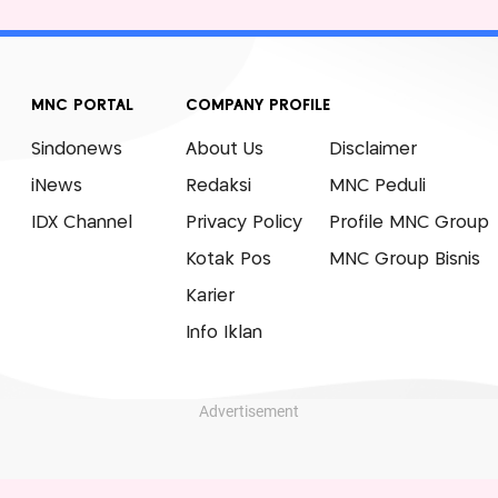
MNC PORTAL
COMPANY PROFILE
Sindonews
About Us
Disclaimer
iNews
Redaksi
MNC Peduli
IDX Channel
Privacy Policy
Profile MNC Group
Kotak Pos
MNC Group Bisnis
Karier
Info Iklan
Advertisement
© 2007 - 2026 Okezone.com, All Rights Reserved