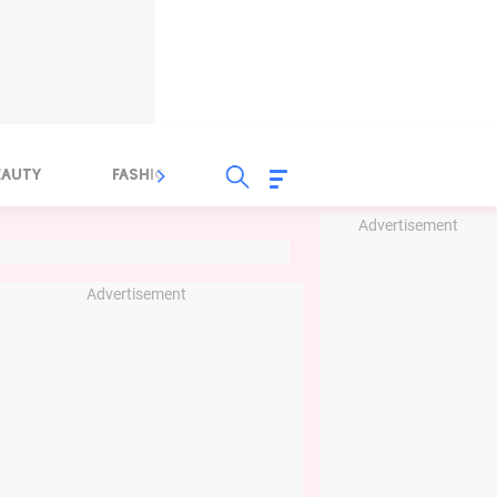
EAUTY
FASHION
FOOD
HEALTH
Advertisement
Advertisement