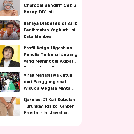
Charcoal Sendiri? Cek 3
Resep DIY Ini!
Bahaya Diabetes di Balik
Kenikmatan Yoghurt, Ini
Kata Menkes
Profil Keigo Higashino,
Penulis Terkenal Jepang
yang Meninggal Akibat
Kanker Usus Besar
Viral! Mahasiswa Jatuh
dari Panggung saat
Wisuda Gegara Minta
Difotoin Rektor,
Ejakulasi 21 Kali Sebulan
Netizen: Malunya
Turunkan Risiko Kanker
Sampai Tua
Prostat? Ini Jawaban
Dokter