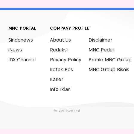
MNC PORTAL
COMPANY PROFILE
Sindonews
About Us
Disclaimer
iNews
Redaksi
MNC Peduli
IDX Channel
Privacy Policy
Profile MNC Group
Kotak Pos
MNC Group Bisnis
Karier
Info Iklan
Advertisement
© 2007 - 2026 Okezone.com, All Rights Reserved