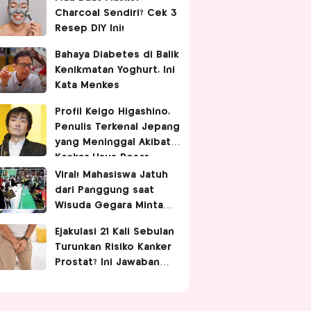
Charcoal Sendiri? Cek 3
Resep DIY Ini!
Bahaya Diabetes di Balik
Kenikmatan Yoghurt, Ini
Kata Menkes
Profil Keigo Higashino,
Penulis Terkenal Jepang
yang Meninggal Akibat
Kanker Usus Besar
Viral! Mahasiswa Jatuh
dari Panggung saat
Wisuda Gegara Minta
Difotoin Rektor,
Ejakulasi 21 Kali Sebulan
Netizen: Malunya
Turunkan Risiko Kanker
Sampai Tua
Prostat? Ini Jawaban
Dokter