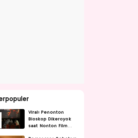
erpopuler
Viral! Penonton
Bioskop Dikeroyok
saat Nonton Film
Spider-Man