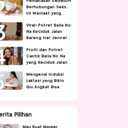
Pemanasan Sebelum
Berhubungan Seks,
Ini Manfaat yang
Jarang Diketahui
Viral! Potret Baila No
Pasangan
Na Keciduk Jalan
Bareng Ivar Jenner,
Pacaran?
Profil dan Potret
Cantik Baila No Na
yang Keciduk Jalan
Bareng Bintang
Mengenal Induksi
Timnas Indonesia
Laktasi yang Bikin
Ivar Jenner
Ibu Angkat Bisa
Menyusui Bayi
Adopsi
erita Pilihan
Mau Buat Masker