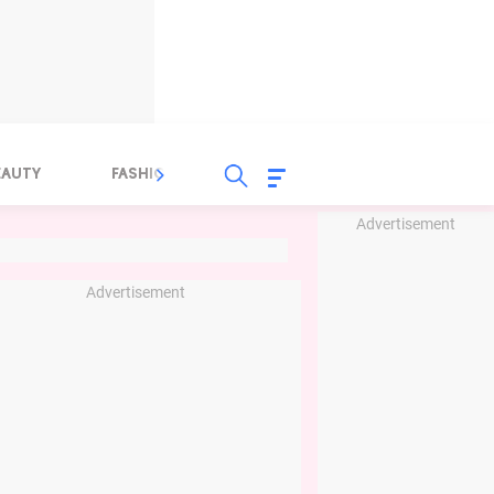
EAUTY
FASHION
FOOD
HEALTH
Advertisement
Advertisement