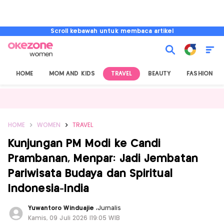
Scroll kebawah untuk membaca artikel
HOME
MOM AND KIDS
TRAVEL
BEAUTY
FASHION
HOME
WOMEN
TRAVEL
Kunjungan PM Modi ke Candi
Prambanan, Menpar: Jadi Jembatan
Pariwisata Budaya dan Spiritual
Indonesia-India
Yuwantoro Winduajie
,
Jurnalis
Kamis, 09 Juli 2026 |19:05 WIB