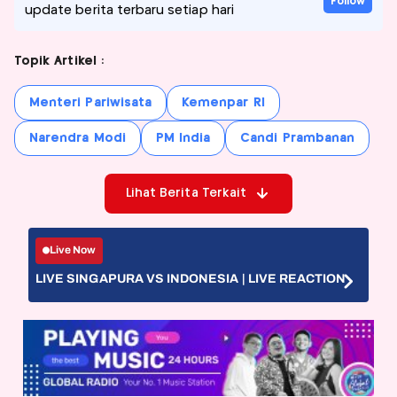
Follow
update berita terbaru setiap hari
Topik Artikel :
Menteri Pariwisata
Kemenpar RI
Narendra Modi
PM India
Candi Prambanan
Lihat Berita Terkait
Live Now
LIVE SINGAPURA VS INDONESIA | LIVE REACTION