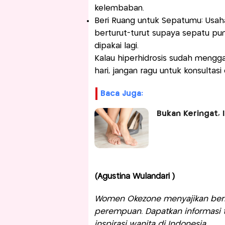
kelembaban.
Beri Ruang untuk Sepatumu: Usah
berturut-turut supaya sepatu pu
dipakai lagi.
Kalau hiperhidrosis sudah menggan
hari, jangan ragu untuk konsultas
Baca Juga:
Bukan Keringat, 
(Agustina Wulandari )
Women Okezone menyajikan berit
perempuan. Dapatkan informasi te
inspirasi wanita di Indonesia.