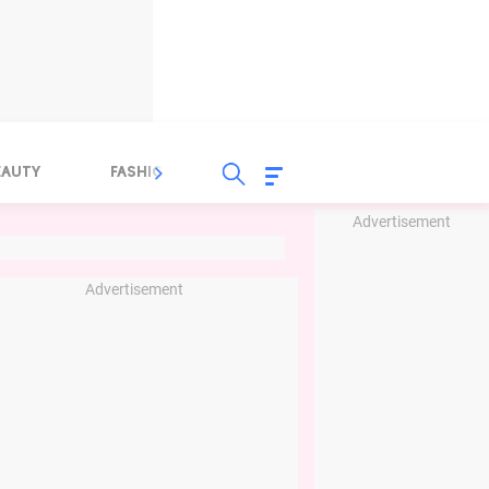
EAUTY
FASHION
FOOD
HEALTH
Advertisement
Advertisement