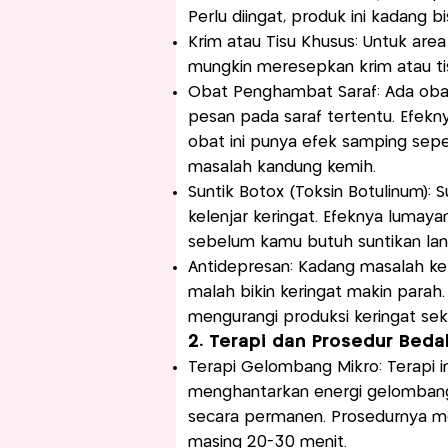
Perlu diingat, produk ini kadang bis
Krim atau Tisu Khusus: Untuk area
mungkin meresepkan krim atau t
Obat Penghambat Saraf: Ada oba
pesan pada saraf tertentu. Efekny
obat ini punya efek samping sepe
masalah kandung kemih.
Suntik Botox (Toksin Botulinum): 
kelenjar keringat. Efeknya lumay
sebelum kamu butuh suntikan lanj
Antidepresan: Kadang masalah ker
malah bikin keringat makin parah
mengurangi produksi keringat sek
2. Terapi dan Prosedur Beda
Terapi Gelombang Mikro: Terapi 
menghantarkan energi gelombang
secara permanen. Prosedurnya me
masing 20-30 menit.