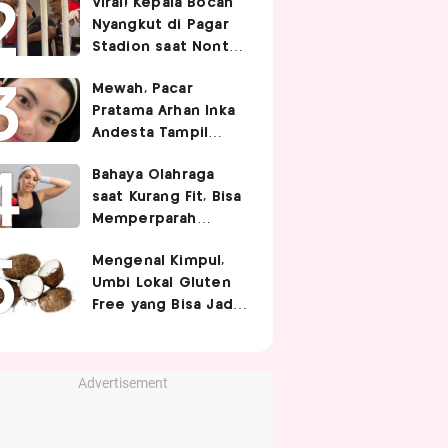
Viral! Kepala Bocah
Nyangkut di Pagar
Stadion saat Nonton
Timnas Indonesia,
Mewah, Pacar
Endingnya Kocak
Pratama Arhan Inka
Andesta Tampil
Manis nan Stylish
Bahaya Olahraga
Pakai Bando Rp10
saat Kurang Fit, Bisa
Juta
Memperparah
Infeksi Sistemik
Mengenal Kimpul,
Umbi Lokal Gluten
Free yang Bisa Jadi
Pengganti Nasi
Advertisement