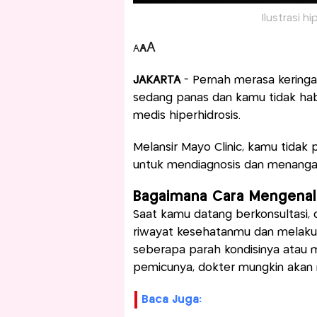
Ilustrasi hi
A
A
A
JAKARTA
- Pernah merasa keringa
sedang panas dan kamu tidak habis
medis hiperhidrosis.
Melansir Mayo Clinic, kamu tidak
untuk mendiagnosis dan menangani
Bagaimana Cara Mengenali
Saat kamu datang berkonsultasi,
riwayat kesehatanmu dan melakuk
seberapa parah kondisinya atau m
pemicunya, dokter mungkin akan 
Baca Juga: