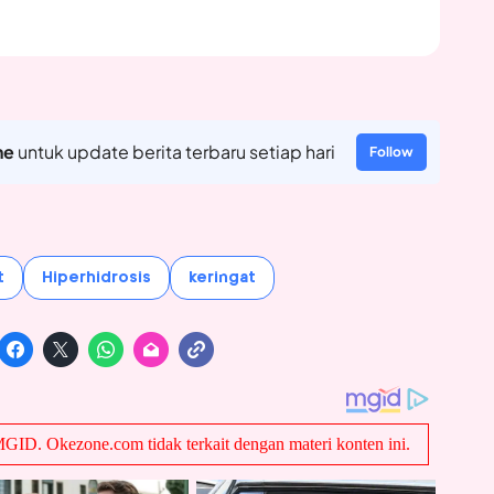
ne
untuk update berita terbaru setiap hari
Follow
t
Hiperhidrosis
keringat