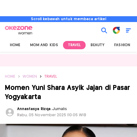
Scroll kebawah untuk membaca artikel
HOME
MOM AND KIDS
TRAVEL
BEAUTY
FASHION
HOME
WOMEN
TRAVEL
Momen Yuni Shara Asyik Jajan di Pasar
Yogyakarta
Annastasya Rizqa
,
Jurnalis
Rabu, 05 November 2025 |10:05 WIB