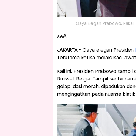
Gaya Elegan Prabowo, Pakai T
A
A
A
JAKARTA
- Gaya elegan Presiden
Terutama ketika melakukan lawata
Kali ini, Presiden Prabowo tampil
Brussel, Belgia. Tampil santai na
gelap, dasi merah, dipadukan den
mengingatkan pada nuansa klasik