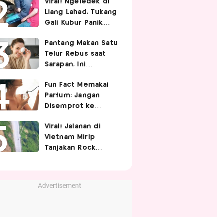
Viral! Ngeledek di
Hubungan Intim
Liang Lahad, Tukang
Gali Kubur Panik
Tertimpa Tanah
Pantang Makan Satu
Telur Rebus saat
Sarapan, Ini
Alasannya Menurut
Fun Fact Memakai
Ahli Gizi!
Parfum: Jangan
Disemprot ke
Rambut hingga
Viral! Jalanan di
Golden Time
Vietnam Mirip
Memakainya!
Tanjakan Rock
Bottom SpongeBob,
Berbelok Nyaris 90
Derajat!
Advertisement