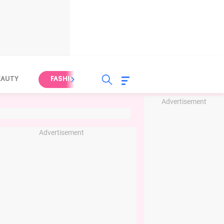
EAUTY
FASHION
FOOD
HEALTH
Advertisement
Advertisement