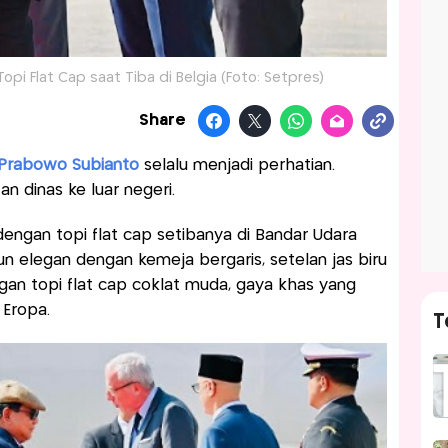
opi Flat Cap saat Tiba di Belgia (Foto: Setpres)
Share
Prabowo Subianto
selalu menjadi perhatian.
n dinas ke luar negeri.
 dengan topi flat cap setibanya di Bandar Udara
mun elegan dengan kemeja bergaris, setelan jas biru
gan topi flat cap coklat muda, gaya khas yang
 Eropa.
T