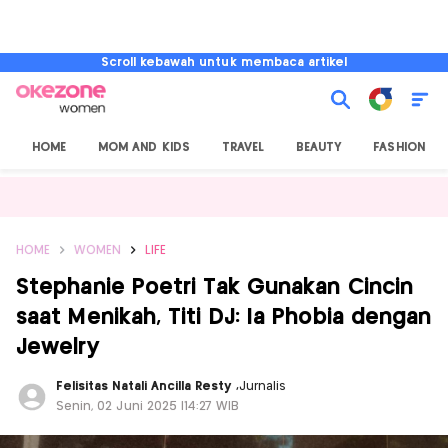
Scroll kebawah untuk membaca artikel
HOME
MOM AND KIDS
TRAVEL
BEAUTY
FASHION
HOME
WOMEN
LIFE
Stephanie Poetri Tak Gunakan Cincin
saat Menikah, Titi DJ: Ia Phobia dengan
Jewelry
Felisitas Natali Ancilla Resty
,
Jurnalis
Senin, 02 Juni 2025 |14:27 WIB