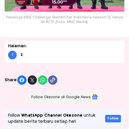
Panasnya BBQ Challenge MasterChef Indonesia Season 12, Hanya
di RCTI! (Foto: MNC Media)
Halaman:
1
2
Share
Follow Okezone di Google News
Follow
WhatsApp Channel Okezone
untuk
Follow
update berita terbaru setiap hari