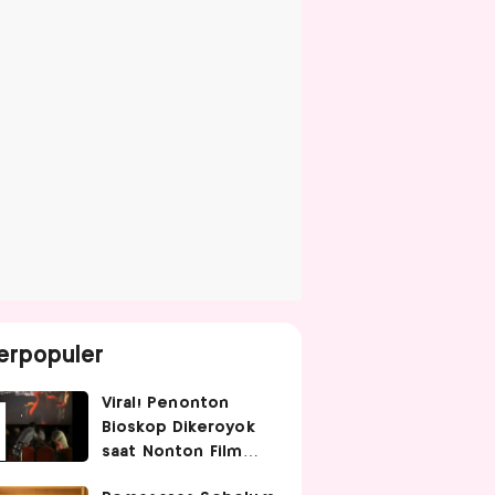
erpopuler
Viral! Penonton
Bioskop Dikeroyok
saat Nonton Film
Spider-Man