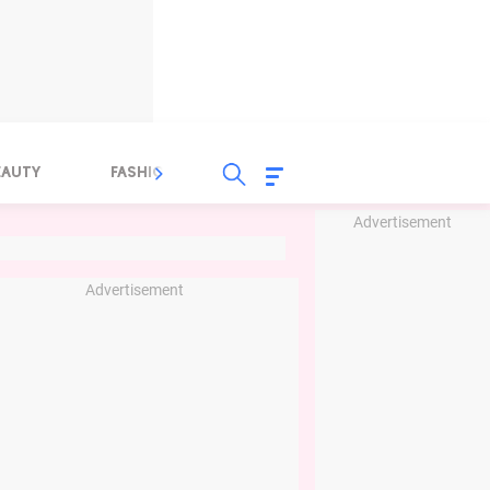
EAUTY
FASHION
FOOD
HEALTH
Advertisement
Advertisement