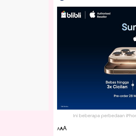
Ini beberapa perbedaan iPhone 
A
A
A