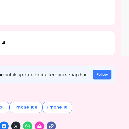
4
ne
untuk update berita terbaru setiap hari
Follow
bli
iPhone 16e
iPhone 16