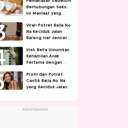
Pemanasan Sebelum
Berhubungan Seks,
Ini Manfaat yang
Jarang Diketahui
Viral! Potret Baila No
Pasangan
Na Keciduk Jalan
Bareng Ivar Jenner,
Pacaran?
Irish Bella Umumkan
Kehamilan Anak
Pertama dengan
Haldy Sabri
Profil dan Potret
Cantik Baila No Na
yang Keciduk Jalan
Bareng Bintang
Timnas Indonesia
Ivar Jenner
Advertisement