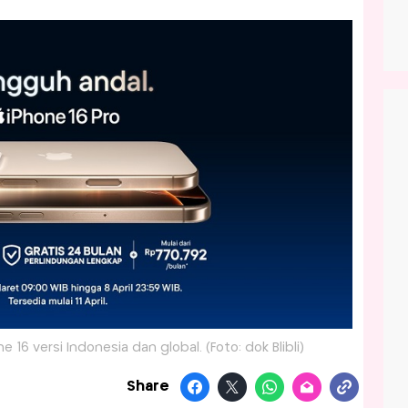
16 versi Indonesia dan global. (Foto: dok Blibli)
Share