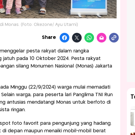
di Monas. (Foto: Okezone/ Ayu Utami)
Share
) menggelar pesta rakyat dalam rangka
 jatuh pada 10 Oktober 2024. Pesta rakyat
apangan silang Monumen Nasional (Monas) Jakarta
ada Minggu (22/9/2024) warga mulai memadati
 Selain warga, para peserta lari Panglima TNI Run
T
ang antusias mendatangi Monas untuk berfoto di
ista ringan.
 spot foto favorit para pengunjung yang hadang.
ik di depan maupun menaiki mobil-mobil berat