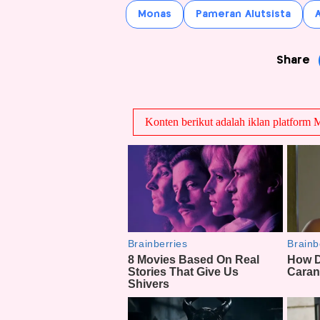
Monas
Pameran Alutsista
A
Share