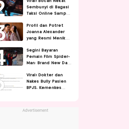
Viral! Bocah Nekat
dan Aman
Sembunyi di Bagasi
Taksi Online Sampai
Terbawa Jauh, Bikin
Profil dan Potret
Driver Kaget
Joanna Alexander
yang Resmi Menikah
dengan Immanuel
Segini Bayaran
Christover
Pemain Film Spider-
Man: Brand New Day,
Tom Holland
Viral! Dokter dan
Termahal Tembus
Nakes Bully Pasien
Rp350 Miliar
BPJS, Kemenkes
Sayangkan Komentar
Nirempati
Advertisement