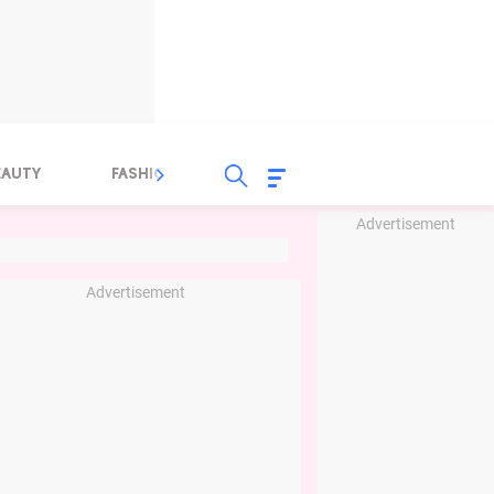
EAUTY
FASHION
FOOD
HEALTH
Advertisement
Advertisement