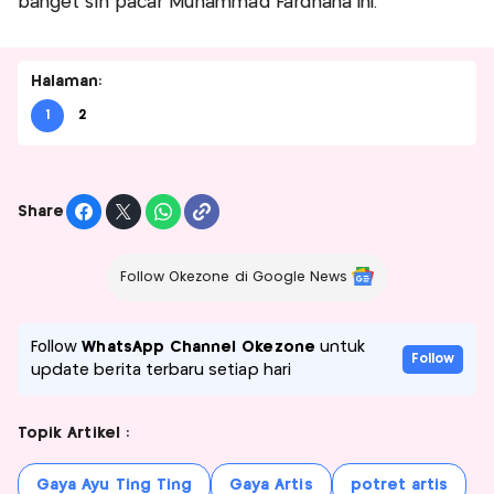
banget sih pacar Muhammad Fardhana ini.
Halaman:
1
2
Share
Follow Okezone di Google News
Follow
WhatsApp Channel Okezone
untuk
Follow
update berita terbaru setiap hari
Topik Artikel :
Gaya Ayu Ting Ting
Gaya Artis
potret artis